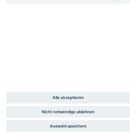
deutschlandweite Buchhandlungen werden
geladen...
Alle akzeptieren
Nicht notwendige ablehnen
Auswahl speichern
Impressum
Datenschutz
Datenschutz-Einstellungen