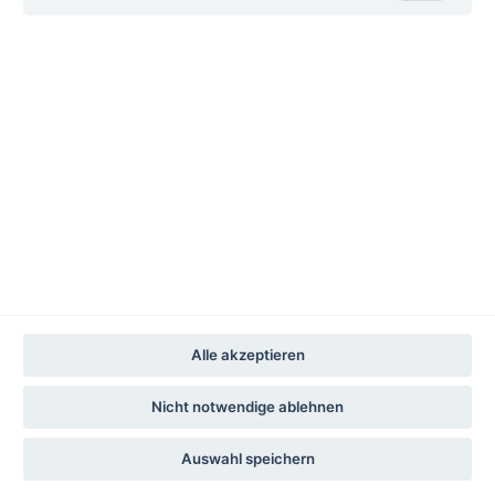
deutschlandweite Buchhandlungen werden
geladen...
Alle akzeptieren
Nicht notwendige ablehnen
Auswahl speichern
Impressum
Datenschutz
Datenschutz-Einstellungen